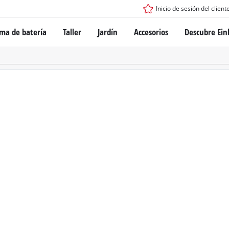
Inicio de sesión del client
ema de batería
Taller
Jardín
Accesorios
Descubre Ein
tema de batería Power X-Change
Destornilladores con batería
Taladros
Martillo perforador
ogía de baterías
Esmeril angular
ess
Herramientas multifunción
s: originales Einhell vs. réplicas
Fresadoras para madera
Sierras
Lijadoras
de Einhell PROFESSIONAL
Mezcladores
los dispositivos PROFESSIONAL
Pistolas para aplicar pintura
ientas eléctricas PROFESSIONAL
Equipos de medición
ientas de jardín PROFESSIONAL
Otras herramientas