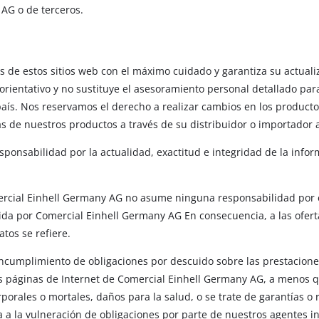
AG o de terceros.
 de estos sitios web con el máximo cuidado y garantiza su actuali
 orientativo y no sustituye el asesoramiento personal detallado p
 país. Nos reservamos el derecho a realizar cambios en los producto
icas de nuestros productos a través de su distribuidor o importador 
onsabilidad por la actualidad, exactitud e integridad de la infor
omercial Einhell Germany AG no asume ninguna responsabilidad por e
ida por Comercial Einhell Germany AG En consecuencia, a las oferta
atos se refiere.
umplimiento de obligaciones por descuido sobre las prestaciones d
as páginas de Internet de Comercial Einhell Germany AG, a menos q
orales o mortales, daños para la salud, o se trate de garantías o r
 a la vulneración de obligaciones por parte de nuestros agentes in