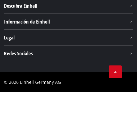
Descubra Einhell
Sostenibilidad
Información de Einhell
Sistema de baterías
Sobre nosotros
Legal
Servicio
Einhell global
Aviso legal
Redes Sociales
Privacidad de los datos
Facebook
POLÍTICA DE COOKIES
Instagram
Cumplimiento
© 2026 Einhell Germany AG
Tiktok