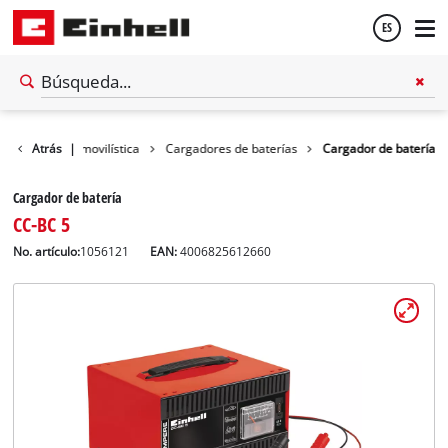
ES
Español
ecnología automovilística
Atrás
|
Cargadores de baterías
Cargador de batería
English
Cargador de batería
CC-BC 5
No. artículo:
1056121
EAN:
4006825612660