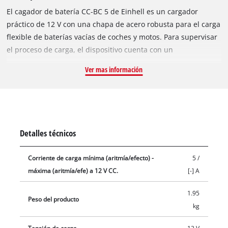
El cagador de batería CC-BC 5 de Einhell es un cargador
práctico de 12 V con una chapa de acero robusta para el carga
flexible de baterías vacías de coches y motos. Para supervisar
el proceso de carga, el dispositivo cuenta con un
amperímetro, lo que indica el corriente predominante de
Ver mas información
carga. Para mayor seguridad, el cargador de la batería
también tiene una estructura aislada y además una
protección inversa, sobrecarga y cortocircuito. El cable de
carga con fijadores de poste potentes y completamente
aislados garantizar una conexión óptima a los terminales de la
Detalles técnicos
batería. Con el asa de transporte robusta la unidad práctico
se puede transportar rápidamente y flexible al cualquier
Corriente de carga mínima (aritmía/efecto) -
5 /
lugar.
máxima (aritmía/efe) a 12 V CC.
[-] A
1.95
Peso del producto
kg