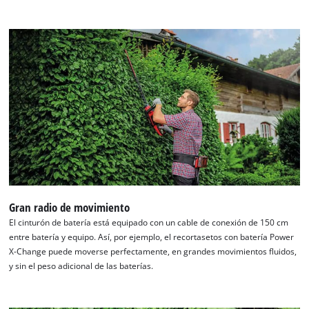
Gran radio de movimiento
¡Necesitamos su consentimiento para
cargar el servicio Google Maps!
El cinturón de batería está equipado con un cable de conexión de 150 cm
entre batería y equipo. Así, por ejemplo, el recortasetos con batería Power
This content is not permitted to load due
X-Change puede moverse perfectamente, en grandes movimientos fluidos,
to trackers that are not disclosed to the
y sin el peso adicional de las baterías.
visitor. The website owner needs to setup
the site with their CMP to add this content
to the list of technologies used.