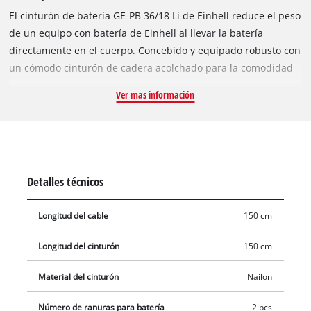
El cinturón de batería GE-PB 36/18 Li de Einhell reduce el peso
de un equipo con batería de Einhell al llevar la batería
directamente en el cuerpo. Concebido y equipado robusto con
un cómodo cinturón de cadera acolchado para la comodidad
óptima, el cinturón facilita el trabajo con equipos con batería.
Ver mas información
Así, p. ej. los trabajos pueden hacerse con menos esfuerzo y
más cómodamente con recortasetos, podadoras de pértiga,
recortasetos altos, equipos multifunción y sopladores y
aspiradores de hojas o motosierras PXC. El miembro
multifuncional de la familia Power X-Change es apropiado en
Detalles técnicos
equipos de 36 V y 18, para un funcionamiento puro de 18 V
puede retirarse fácilmente el segundo inserto de batería. El
Longitud del cable
150 cm
gancho de cable adicional da buen resultado en trabajos
complicados con poco margen de maniobra. Los cables
Longitud del cinturón
150 cm
pueden colgarse fácilmente en el práctico gancho. La gran
hebilla permite la abertura y cierre sencillo y rápido del
Material del cinturón
Nailon
cinturón. La longitud del cinturón de batería se puede ajustar
Número de ranuras para batería
2 pcs
y adaptar perfectamente al propio cuerpo hasta como máximo