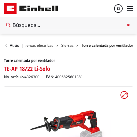
ES
Español
ler
Atrás
Herramientas eléctricas
|
Sierras
Torre calentada por ventilador
English
Torre calentada por ventilador
TE-AP 18/22 Li-Solo
No. artículo:
4326300
EAN:
4006825601381