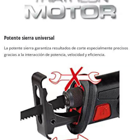
Potente sierra universal
La potente sierra garantiza resultados de corte especialmente precisos
gracias a la interacción de potencia, velocidad y eficiencia.
¡Necesitamos su consentimiento para
cargar el servicio Google Maps!
This content is not permitted to load due
to trackers that are not disclosed to the
visitor. The website owner needs to setup
the site with their CMP to add this content
to the list of technologies used.
Powered by
Usercentrics Consent
Management Platform