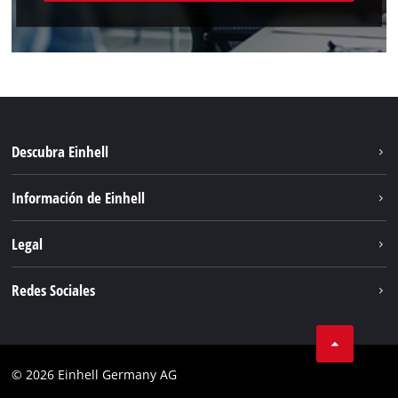
Descubra Einhell
Sostenibilidad
Información de Einhell
Sistema de baterías
Sobre nosotros
Legal
Servicio
Einhell global
Aviso legal
Redes Sociales
Privacidad de los datos
Facebook
POLÍTICA DE COOKIES
Instagram
Cumplimiento
© 2026 Einhell Germany AG
Tiktok