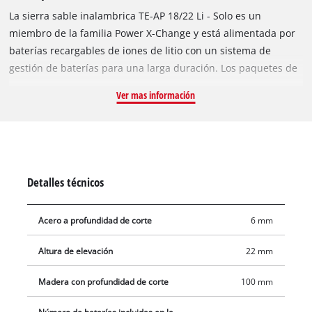
La sierra sable inalambrica TE-AP 18/22 Li - Solo es un
miembro de la familia Power X-Change y está alimentada por
baterías recargables de iones de litio con un sistema de
gestión de baterías para una larga duración. Los paquetes de
baterías del sistema son compatibles con todas las
Ver mas información
herramientas de la familia Power X-Change. La suela, que
puede ajustarse sin herramientas, garantiza un uso óptimo de
la hoja de sierra que, igualmente, no requiere herramientas
para su cambio. Esta sierra universal viene con una
empuñadura ergonómica Softgrip y es agradable y segura de
Detalles técnicos
sujetar. Además, cuenta con soportes de goma adicionales
para proteger la carcasa. Se suministra sin batería ni
Acero a profundidad de corte
6 mm
cargador. Estos están disponibles por separado.
Altura de elevación
22 mm
Madera con profundidad de corte
100 mm