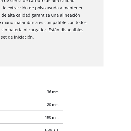
a de sierra de carburo de alta calidad
or de extracción de polvo ayuda a mantener
D de alta calidad garantiza una alineación
 de mano inalámbrica es compatible con todos
e sin batería ni cargador. Están disponibles
set de iniciación.
36 mm
20 mm
190 mm
HW/TCT