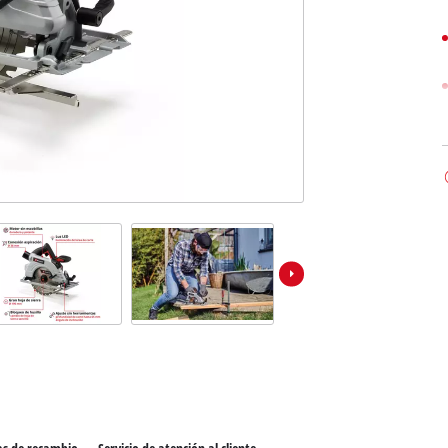
los productos Power X-Change
Sierras de mesa
ientas Power X-Change
Compresores
ientas de jardín Power X-Change
Esmeriles de banco
Otras máquinas
Aspiradores de materiales húmedos / secos
Aspiradores de ceniza
Partidores devehiculos
Máquinas pulidoras
Cargadores de baterías
Llave de impacto