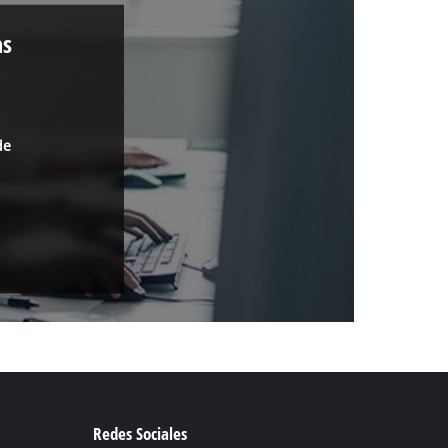
as
a
de
Redes Sociales