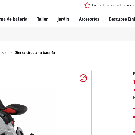
Inicio de sesión del client
ema de batería
Taller
Jardín
Accesorios
Descubre Ein
tema de batería Power X-Change
Destornilladores con batería
Taladros
Martillo perforador
ogía de baterías
Esmeril angular
erras
Sierra circular a batería
ess
Herramientas multifunción
s: originales Einhell vs. réplicas
Fresadoras para madera
P
Sierras
Lijadoras
de Einhell PROFESSIONAL
Mezcladores
los dispositivos PROFESSIONAL
N
Pistolas para aplicar pintura
ientas eléctricas PROFESSIONAL
Equipos de medición
ientas de jardín PROFESSIONAL
Otras herramientas