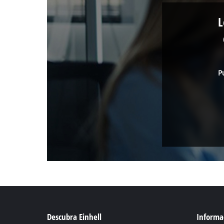
L
P
Descubra Einhell
Informac