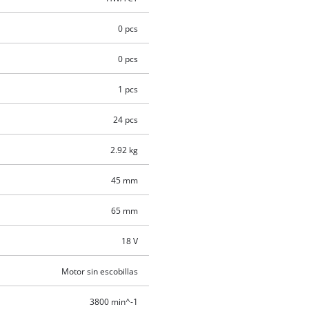
0 pcs
0 pcs
1 pcs
24 pcs
2.92 kg
45 mm
65 mm
18 V
Motor sin escobillas
3800 min^-1