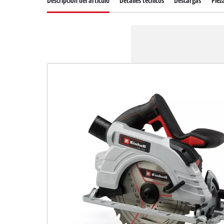
Descripcion del articulo
Detalles técnicos
Descargas
Piez