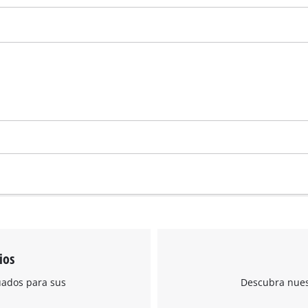
ios
uados para sus
Descubra nuest