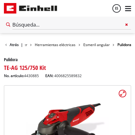
ES
Español
Atrás
Taller
|
Herramientas eléctricas
Esmeril angular
Pulidora
English
Pulidora
TE-AG 125/750 Kit
No. artículo:
4430885
EAN:
4006825589832