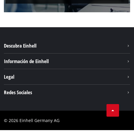
Descubra Einhell
Sostenibilidad
Información de Einhell
Sistema de baterías
Sobre nosotros
Legal
Servicio
Einhell global
Aviso legal
Redes Sociales
Privacidad de los datos
Facebook
POLÍTICA DE COOKIES
Instagram
Cumplimiento
© 2026 Einhell Germany AG
Tiktok