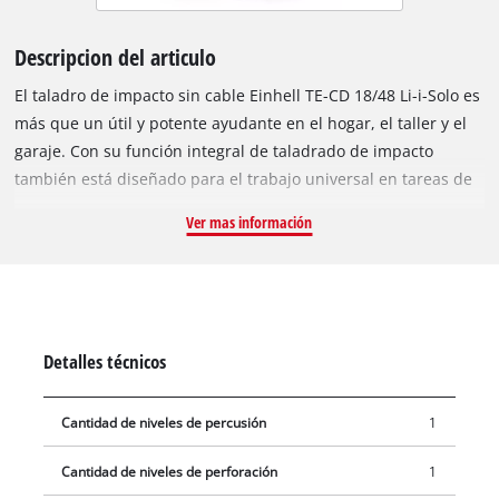
Descripcion del articulo
El taladro de impacto sin cable Einhell TE-CD 18/48 Li-i-Solo es
más que un útil y potente ayudante en el hogar, el taller y el
garaje. Con su función integral de taladrado de impacto
también está diseñado para el trabajo universal en tareas de
restauración y renovación. Atornillar, taladrar y perforar por
Ver mas información
impacto son las principales funciones básicas que lo equipan
para cualquier tarea importante. Como miembro de la familia
Power X-Change, suministra toda su potencia lejos de la toma
de corriente más cercana, por lo que ofrece al usuario una
flexibilidad total. Al mismo tiempo, siempre está lista para su
Detalles técnicos
uso gracias a la tecnología de iones de litio con autodescarga
cero. El engranaje de dos velocidades proporciona una tasa
Cantidad de niveles de percusión
1
de soplado de hasta 24.000 unidades por minuto y
proporciona una fuerza de hasta 48 Nm en el punto deseado.
Cantidad de niveles de perforación
1
Gracias a su diseño ergonómico y a su empuñadura suave, el