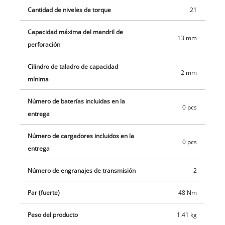
taladro de impacto inalámbrico está diseñado para un manejo
Cantidad de niveles de torque
21
excepcionalmente fácil y garantiza que pueda trabajar
cómodamente y sin cansarse, incluso en tareas prolongadas.
Capacidad máxima del mandril de
13 mm
El portabrocas de un solo casquillo de 13 mm le permite
perforación
colocar los accesorios que desee utilizar de forma rápida y
Cilindro de taladro de capacidad
sencilla. La iluminación LED integrada garantiza un
2 mm
mínima
funcionamiento óptimo en zonas oscuras. La batería
recargable y el cargador están disponibles por separado, por
Número de baterías incluidas en la
ejemplo, como un práctico juego de inicio PXC en diferentes
0 pcs
entrega
niveles de rendimiento.
Número de cargadores incluidos en la
0 pcs
entrega
Número de engranajes de transmisión
2
Par (fuerte)
48 Nm
Peso del producto
1.41 kg