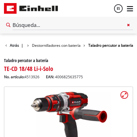
ES
Español
tas eléctricas
Atrás
|
Destornilladores con batería
Taladro percutor a batería
English
Taladro percutor a batería
TE-CD 18/48 Li-i-Solo
No. artículo:
4513926
EAN:
4006825635775