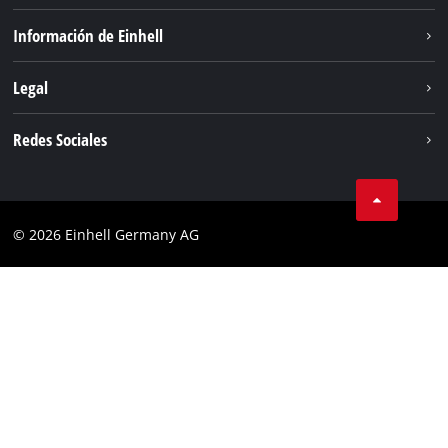
Sostenibilidad
Información de Einhell
Sistema de baterías
Sobre nosotros
Legal
Servicio
Einhell global
Aviso legal
Redes Sociales
Privacidad de los datos
Facebook
POLÍTICA DE COOKIES
Instagram
Cumplimiento
© 2026 Einhell Germany AG
Tiktok