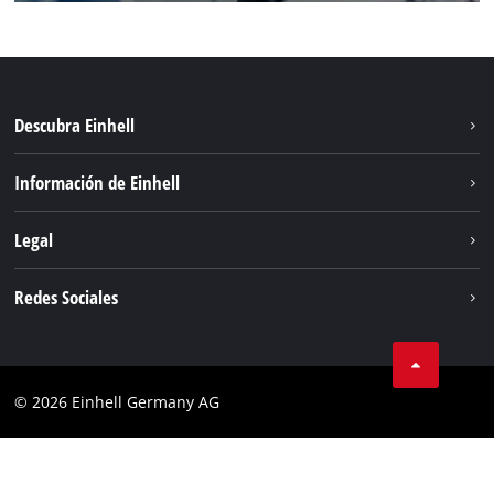
Descubra Einhell
Sostenibilidad
Información de Einhell
Sistema de baterías
Sobre nosotros
Legal
Servicio
Einhell global
Aviso legal
Redes Sociales
Privacidad de los datos
Facebook
POLÍTICA DE COOKIES
Instagram
Cumplimiento
© 2026 Einhell Germany AG
Tiktok