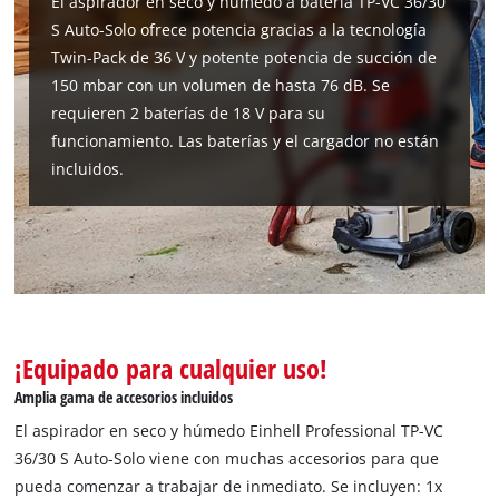
El aspirador en seco y húmedo a batería TP-VC 36/30
Management Platform
S Auto-Solo ofrece potencia gracias a la tecnología
Twin-Pack de 36 V y potente potencia de succión de
150 mbar con un volumen de hasta 76 dB. Se
requieren 2 baterías de 18 V para su
funcionamiento. Las baterías y el cargador no están
incluidos.
¡Equipado para cualquier uso!
Amplia gama de accesorios incluidos
El aspirador en seco y húmedo Einhell Professional TP-VC
36/30 S Auto-Solo viene con muchas accesorios para que
pueda comenzar a trabajar de inmediato. Se incluyen: 1x