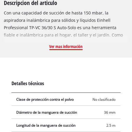
Descripcion del articulo
Con una capacidad de succión de hasta 150 mbar, la
aspiradora inalámbrica para sólidos y líquidos Einhell
Professional TP-VC 36/30 S Auto-Solo es una herramienta
fiable e inalámbrica para el hogar, el taller y el jardín. Como
miembro de la gama Power X-Change, esta aspiradora
Ver mas información
funciona con dos baterías Power X-Change de 18 V, lo que
garantiza una alta potencia de succión y total libertad
inalámbrica. Con los modos ECO y Boost, puede prolongar la
duración de la batería o aspirar con la máxima potencia,
respectivamente. El robusto depósito de acero inoxidable
Detalles técnicos
tiene una capacidad de 30 litros. El agua sucia se vacía
fácilmente a través del práctico tapón de drenaje. La conexión
Clase de protección contra el polvo
No clasificado
de soplado permite limpiar zonas de difícil acceso, como
esquinas o detrás de radiadores. Sus ruedas y rodillos de
Diámetro de la manguera de succión
36 mm
gran tamaño facilitan su movilidad y transporte. Esta
aspiradora para sólidos y líquidos es compatible con diversos
Longitud de la manguera de succión
2.5 m
dispositivos Einhell para la extracción de residuos. Gracias a