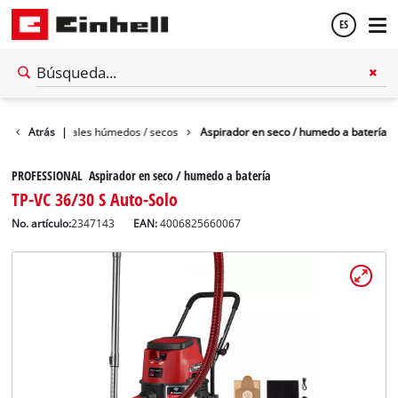
ES
Español
ores de materiales húmedos / secos
Atrás
|
Aspirador en seco / humedo a batería
English
PROFESSIONAL Aspirador en seco / humedo a batería
TP-VC 36/30 S Auto-Solo
No. artículo:
2347143
EAN:
4006825660067