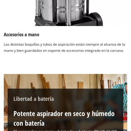
Accesorios a mano
Las distintas boquillas y tubos de aspiración están siempre al alcance de la
mano y bien guardados en soporte de accesorios integrado en la carcasa.
¡Necesitamos su consentimiento para
cargar el servicio Google Maps!
This content is not permitted to load due
Libertad a batería
to trackers that are not disclosed to the
visitor. The website owner needs to setup
the site with their CMP to add this content
Potente aspirador en seco y húmedo
to the list of technologies used.
con batería
Powered by
Usercentrics Consent