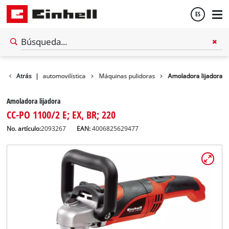
ES
Español
Tecnología automovilística
Atrás
|
Máquinas pulidoras
Amoladora lijadora
English
Amoladora lijadora
CC-PO 1100/2 E; EX, BR; 220
No. artículo:
2093267
EAN:
4006825629477