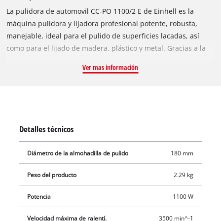
La pulidora de automovil CC-PO 1100/2 E de Einhell es la
máquina pulidora y lijadora profesional potente, robusta,
manejable, ideal para el pulido de superficies lacadas, así
como para el lijado de madera, plástico y metal. Gracias a la
empuñadura antideslizante este equipo se sitúa en todo
Ver mas información
momento de forma segura en la mano y se pueden llevar a
cabo trabajos, como por ejemplo pulido de automóviles, de
forma rápida y cuidadosa. El gran mango adicional
ergonómico facilita el mejor control y unos resultados precisos
en el cuidado de pinturas. La velocidad de los accesorios de
Detalles técnicos
pulido o lijado puede adaptarse de manera óptima a cada
superficie de tratamiento gracias a la velocidad electrónica
Diámetro de la almohadilla de pulido
180 mm
con ajuste preciso. Con el práctico bloqueo de husillo, es
posible bloquear el husillo sin necesidad de herramientas y,
Peso del producto
2.29 kg
de este modo, cambiar de manera fácil y rápida el plato de
lijado del pulidor automático. El plato de lijado cuenta con un
Potencia
1100 W
cierre de cardillo especial para sujetar con seguridad y fuerza
Velocidad máxima de ralentí.
3500 min^-1
los accesorios de pulido y lijado a la lijadora eléctrica e