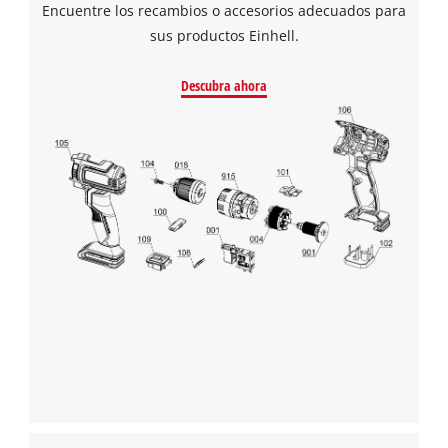
Encuentre los recambios o accesorios adecuados para
sus productos Einhell.
¡Necesitamos su consentimiento para
cargar el servicio Google Maps!
Descubra ahora
This content is not permitted to load due
to trackers that are not disclosed to the
visitor. The website owner needs to setup
the site with their CMP to add this content
to the list of technologies used.
Powered by
Usercentrics Consent
Management Platform