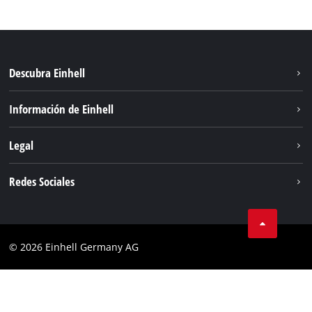
Descubra Einhell
Sostenibilidad
Información de Einhell
Sistema de baterías
Sobre nosotros
Legal
Servicio
Einhell global
Aviso legal
Redes Sociales
Privacidad de los datos
Facebook
POLÍTICA DE COOKIES
Instagram
Cumplimiento
© 2026 Einhell Germany AG
Tiktok