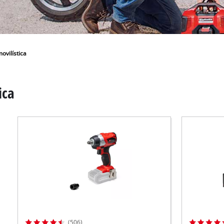
los productos Power X-Change
Sierras de mesa
ientas Power X-Change
Compresores
ientas de jardín Power X-Change
Esmeriles de banco
ovilística
Otras máquinas
ica
Aspiradores de materiales húmedos / secos
Aspiradores de ceniza
Partidores devehiculos
Máquinas pulidoras
Cargadores de baterías
Llave de impacto
(506)