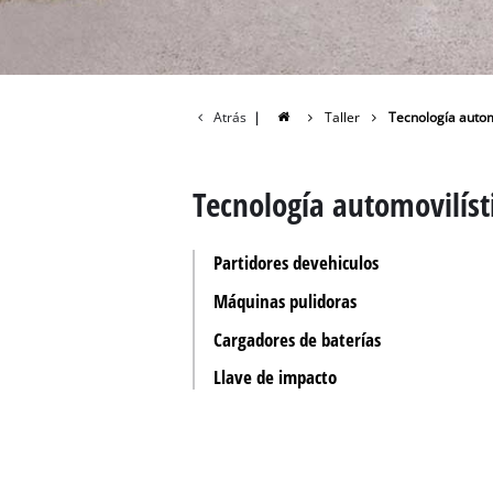
Todos 
Herram
Herram
Atrás
|
Taller
Tecnología autom
Tecnología automovilíst
Partidores devehiculos
Máquinas pulidoras
Cargadores de baterías
Llave de impacto