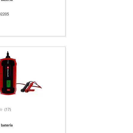
002205
(17)
 batería