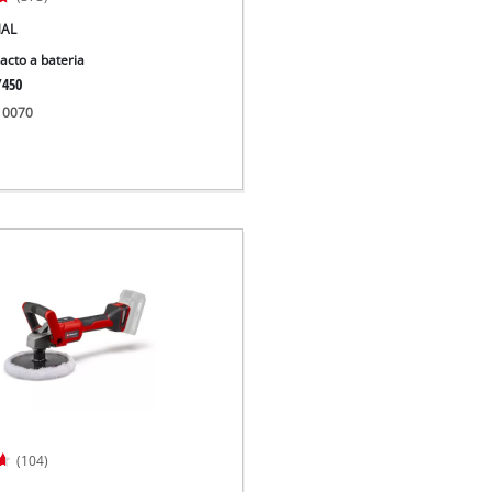
NAL
acto a bateria
/450
510070
(104)