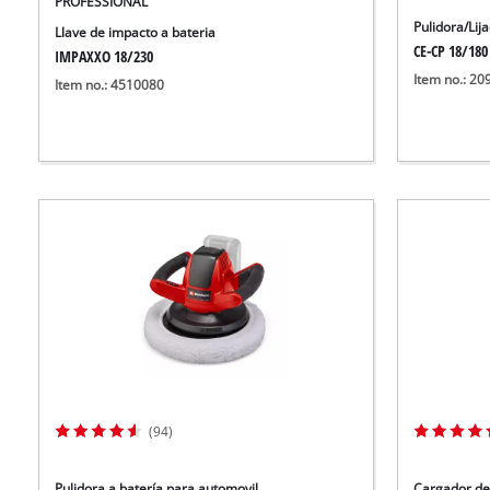
PROFESSIONAL
Pulidora/Lij
Llave de impacto a bateria
CE-CP 18/180 
IMPAXXO 18/230
Item no.: 2
Item no.: 4510080
(94)
Pulidora a batería para automovil
Cargador de