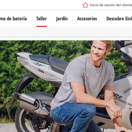
Inicio de sesión del client
ema de batería
Taller
Jardín
Accesorios
Descubre Ein
tema de batería Power X-Change
Destornilladores con batería
Taladros
Martillo perforador
ogía de baterías
Esmeril angular
ess
Herramientas multifunción
s: originales Einhell vs. réplicas
Fresadoras para madera
Sierras
Lijadoras
de Einhell PROFESSIONAL
Mezcladores
los dispositivos PROFESSIONAL
Pistolas para aplicar pintura
ientas eléctricas PROFESSIONAL
Equipos de medición
ientas de jardín PROFESSIONAL
Otras herramientas