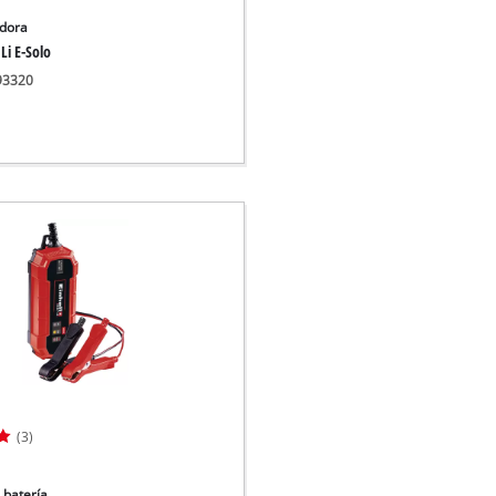
adora
Li E-Solo
093320
(3)
 batería