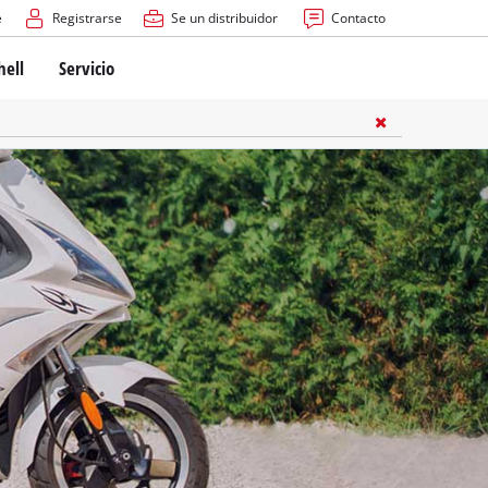
e
Registrarse
Se un distribuidor
Contacto
hell
Servicio