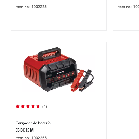
Item no.: 1002225
Item no.: 1
(4)
Cargador de batería
CE-BC 15 M
Item no.: 1002265