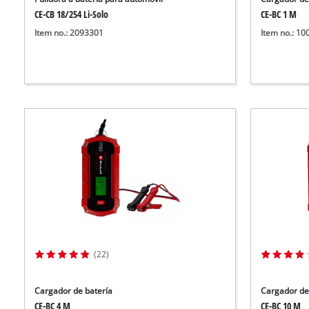
CE-CB 18/254 Li-Solo
CE-BC 1 M
Item no.: 2093301
Item no.: 1
(22)
Cargador de batería
Cargador de
CE-BC 4 M
CE-BC 10 M