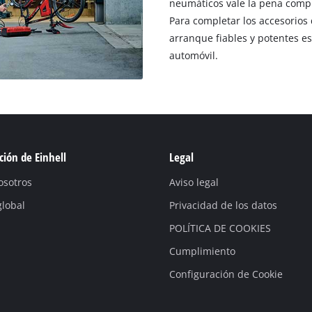
neumáticos vale la pena compr
Para completar los accesorios
arranque fiables y potentes es
automóvil.
ión de Einhell
Legal
osotros
Aviso legal
global
Privacidad de los datos
POLÍTICA DE COOKIES
Cumplimiento
Configuración de Cookie