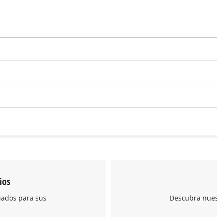
Powered by
Usercentrics Consent
Management Platform
ios
uados para sus
Descubra nuest