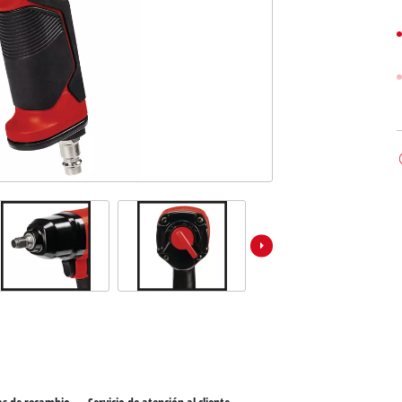
los productos Power X-Change
Sierras de mesa
ientas Power X-Change
Compresores
ientas de jardín Power X-Change
Esmeriles de banco
Otras máquinas
Aspiradores de materiales húmedos / secos
Aspiradores de ceniza
Partidores devehiculos
Máquinas pulidoras
Cargadores de baterías
Llave de impacto