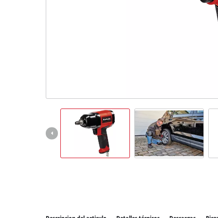
Todos 
Herram
Herram