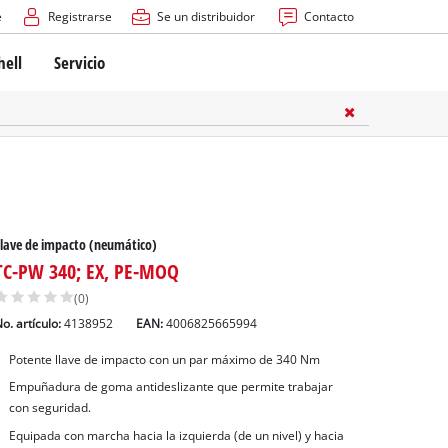
e
Registrarse
Se un distribuidor
Contacto
hell
Servicio
lave de impacto (neumático)
TC-PW 340; EX, PE-MOQ
(0)
o. artículo:
4138952
EAN:
4006825665994
Potente llave de impacto con un par máximo de 340 Nm
Empuñadura de goma antideslizante que permite trabajar
con seguridad.
Equipada con marcha hacia la izquierda (de un nivel) y hacia