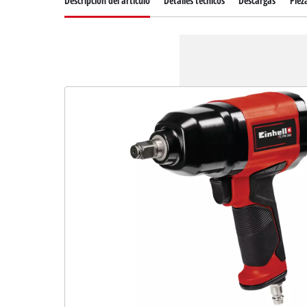
Descripcion del articulo
Detalles técnicos
Descargas
Piez