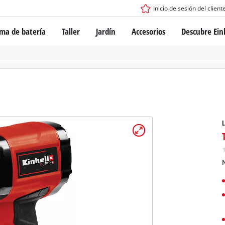
Inicio de sesión del client
ema de batería
Taller
Jardín
Accesorios
Descubre Ein
tema de batería Power X-Change
Destornilladores con batería
Taladros
Martillo perforador
ogía de baterías
Esmeril angular
ess
Herramientas multifunción
s: originales Einhell vs. réplicas
Fresadoras para madera
L
Sierras
Lijadoras
de Einhell PROFESSIONAL
Mezcladores
los dispositivos PROFESSIONAL
N
Pistolas para aplicar pintura
ientas eléctricas PROFESSIONAL
Equipos de medición
ientas de jardín PROFESSIONAL
Otras herramientas