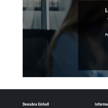
L
P
Descubra Einhell
Informac