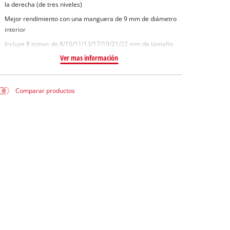
la derecha (de tres niveles)
Mejor rendimiento con una manguera de 9 mm de diámetro
interior
Incluye 8 tomas de 8/10/11/13/17/19/21/22 mm de tamaño
Ver mas información
Comparar productos