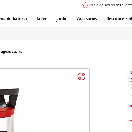
Inicio de sesión del client
ema de batería
Taller
Jardín
Accesorios
Descubre Ein
tema de batería Power X-Change
Destornilladores con batería
Taladros
Martillo perforador
ogía de baterías
Esmeril angular
aguas sucias
ess
Herramientas multifunción
s: originales Einhell vs. réplicas
Fresadoras para madera
B
Sierras
Lijadoras
de Einhell PROFESSIONAL
Mezcladores
los dispositivos PROFESSIONAL
N
Pistolas para aplicar pintura
ientas eléctricas PROFESSIONAL
Equipos de medición
ientas de jardín PROFESSIONAL
Otras herramientas