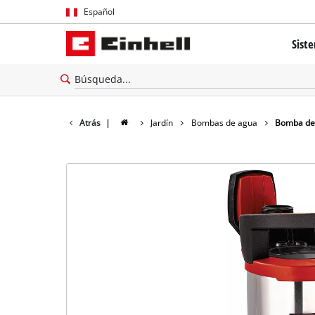
Español
Español
Sist
English
El sis
Tecnol
Atrás
|
Jardín
Bombas de agua
Bomba de 
Brushl
Batería
cerca 
Todos 
Herram
Herram