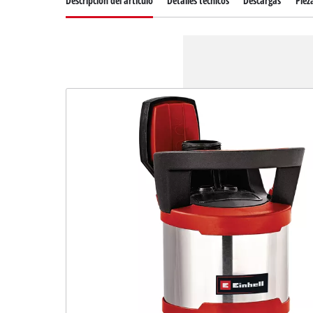
Descripcion del articulo
Detalles técnicos
Descargas
Piez