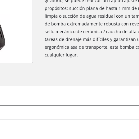
giratorio, se puede realizar un rápido ajust
propósitos: succión plana de hasta 1 mm de 
limpia o succión de agua residual con un ta
de bomba extremadamente robusta con revesti
sello mecánico de cerámica / caucho de alta c
tareas de drenaje más difíciles y garantizan un
ergonómica asa de transporte, esta bomba co
cualquier lugar.
¡Necesitamos su consentimiento para
cargar el servicio Google Maps!
This content is not permitted to load due
to trackers that are not disclosed to the
visitor. The website owner needs to setup