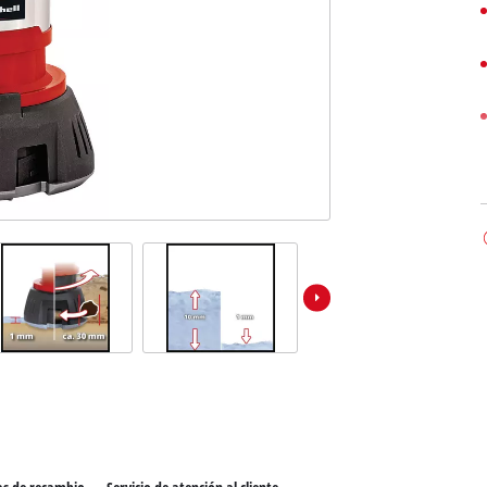
los productos Power X-Change
Sierras de mesa
ientas Power X-Change
Compresores
ientas de jardín Power X-Change
Esmeriles de banco
Otras máquinas
Aspiradores de materiales húmedos / secos
Aspiradores de ceniza
Partidores devehiculos
Máquinas pulidoras
Cargadores de baterías
Llave de impacto