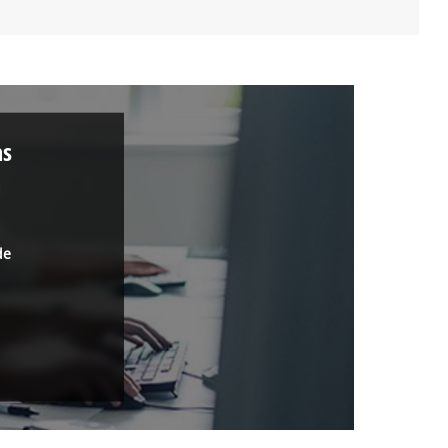
as
a
de