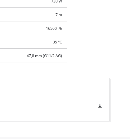
730 W
7 m
16500 l/h
35 °C
47,8 mm (G11/2 AG)