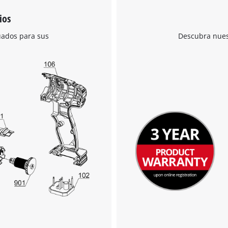
ios
uados para sus
Descubra nuest