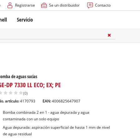
e
Registrarse
Se un distribuidor
Contacto
hell
Servicio
omba de aguas sucias
GE-DP 7330 LL ECO; EX; PE
(0)
o. artículo:
4170793
EAN:
4006825647907
Bomba combinada 2 en 1 - agua depurada y agua
contaminada con un solo equipo
Agua depurada: aspiración superficial de hasta 1 mm de nivel
de agua residual