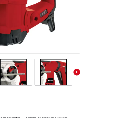
los productos Power X-Change
Sierras de mesa
ientas Power X-Change
Compresores
ientas de jardín Power X-Change
Esmeriles de banco
Otras máquinas
Aspiradores de materiales húmedos / secos
Aspiradores de ceniza
Partidores devehiculos
Máquinas pulidoras
Cargadores de baterías
Llave de impacto