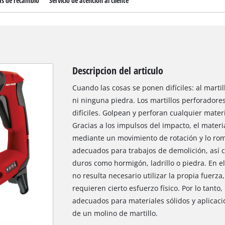
as de recambio
Servicio de atención al cliente
Descripcion del articulo
Cuando las cosas se ponen difíciles: al martil
ni ninguna piedra. Los martillos perforadore
difíciles. Golpean y perforan cualquier mate
Gracias a los impulsos del impacto, el material
mediante un movimiento de rotación y lo rom
adecuados para trabajos de demolición, así
duros como hormigón, ladrillo o piedra. En e
no resulta necesario utilizar la propia fuerz
requieren cierto esfuerzo físico. Por lo tanto
adecuados para materiales sólidos y aplicacio
de un molino de martillo.