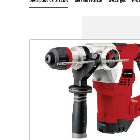
Descripcion del articulo
Detalles técnicos
Descargas
Piez