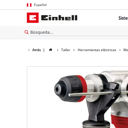
Español
Español
Sist
English
El sis
Tecnol
Atrás
|
Taller
Herramientas eléctricas
Ma
Brushl
Batería
cerca 
Todos 
Herram
Herram