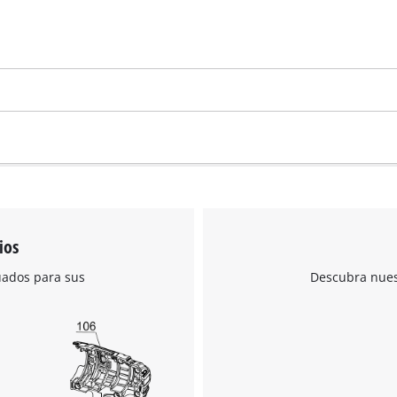
ios
uados para sus
Descubra nuest