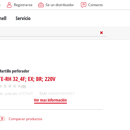
e
Registrarse
Se un distribuidor
Contacto
hell
Servicio
artillo perforador
TE-RH 32_4F; EX; BR; 220V
(0)
o. artículo:
4257947
EAN:
4006825655957
Ver mas información
Comparar productos