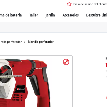
Inicio de sesión del client
ema de batería
Taller
Jardín
Accesorios
Descubre Ein
tema de batería Power X-Change
Destornilladores con batería
Taladros
Martillo perforador
ogía de baterías
Esmeril angular
rtillo perforador
Martillo perforador
ess
Herramientas multifunción
s: originales Einhell vs. réplicas
Fresadoras para madera
M
Sierras
Lijadoras
de Einhell PROFESSIONAL
Mezcladores
los dispositivos PROFESSIONAL
N
Pistolas para aplicar pintura
ientas eléctricas PROFESSIONAL
Equipos de medición
ientas de jardín PROFESSIONAL
Otras herramientas