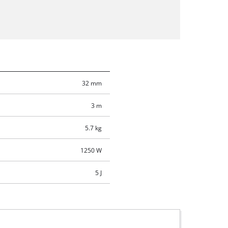
32 mm
3 m
5.7 kg
1250 W
5 J