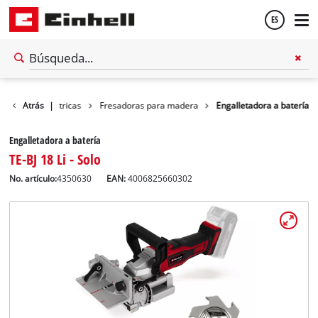
ES
Español
ramientas eléctricas
Atrás
|
Fresadoras para madera
Engalletadora a batería
English
Engalletadora a batería
TE-BJ 18 Li - Solo
No. artículo:
4350630
EAN:
4006825660302