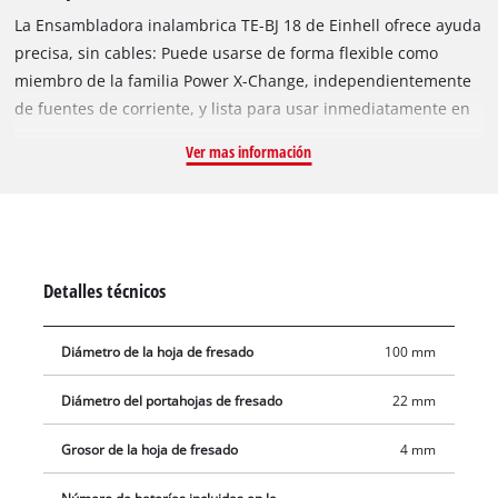
La Ensambladora inalambrica TE-BJ 18 de Einhell ofrece ayuda
precisa, sin cables: Puede usarse de forma flexible como
miembro de la familia Power X-Change, independientemente
de fuentes de corriente, y lista para usar inmediatamente en
todo momento. La realización maciza de aluminio permite un
Ver mas información
fresado preciso de ranuras. La fresa engalletadora de Einhell
es apropiada para todos los tamaños de galleta habituales en
el mercado hasta el tipo 20. El ayudante flexible puntúa con
posibilidades de orientación continuas tanto en el ajuste de
altura continuo, como también con el ajuste de ángulo hasta
Detalles técnicos
90º. La profundidad de fresado puede adaptarse por medio
de la regulación rápida de 6 niveles. El boqueo de husillo
Diámetro de la hoja de fresado
100 mm
aporta un cambio de fresa sencillo y rápido. El envío incluye
una llave de espigas para el cambio de fresa y una bolsa
Diámetro del portahojas de fresado
22 mm
colectora de polvo para una zona de trabajo sin polvo. Gracias
al adaptador de aspiración, es compatible con el aspirador de
Grosor de la hoja de fresado
4 mm
seco-húmedo de Einhell.