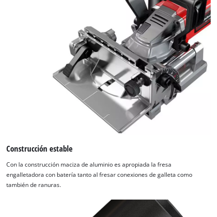
¡Necesitamos su consentimiento para
Construcción estable
cargar el servicio Google Maps!
Con la construcción maciza de aluminio es apropiada la fresa
This content is not permitted to load due
engalletadora con batería tanto al fresar conexiones de galleta como
to trackers that are not disclosed to the
también de ranuras.
visitor. The website owner needs to setup
the site with their CMP to add this content
to the list of technologies used.