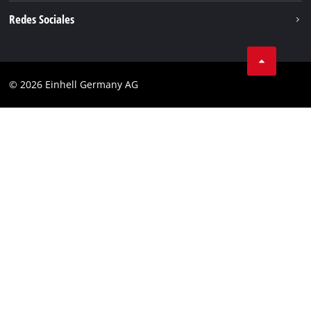
Aviso legal
Redes Sociales
Privacidad de los datos
Facebook
POLÍTICA DE COOKIES
Instagram
Cumplimiento
© 2026 Einhell Germany AG
Tiktok