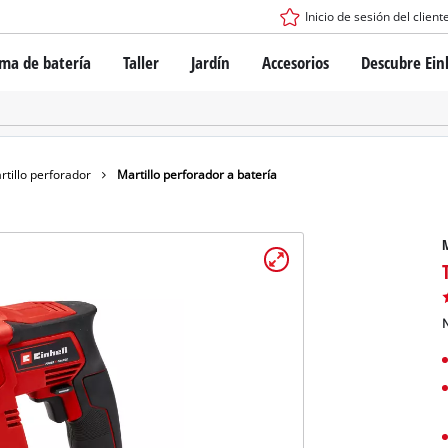
Inicio de sesión del client
ema de batería
Taller
Jardín
Accesorios
Descubre Ein
tema de batería Power X-Change
Destornilladores con batería
Taladros
Martillo perforador
ogía de baterías
Esmeril angular
rtillo perforador
Martillo perforador a batería
ess
Herramientas multifunción
s: originales Einhell vs. réplicas
Fresadoras para madera
M
Sierras
Lijadoras
de Einhell PROFESSIONAL
Mezcladores
los dispositivos PROFESSIONAL
N
Pistolas para aplicar pintura
ientas eléctricas PROFESSIONAL
Equipos de medición
ientas de jardín PROFESSIONAL
Otras herramientas