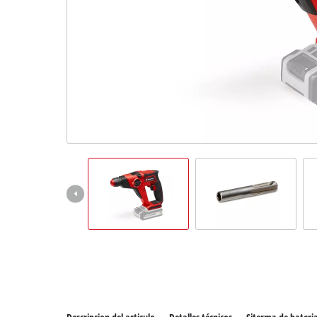
Todos 
Herram
Herram