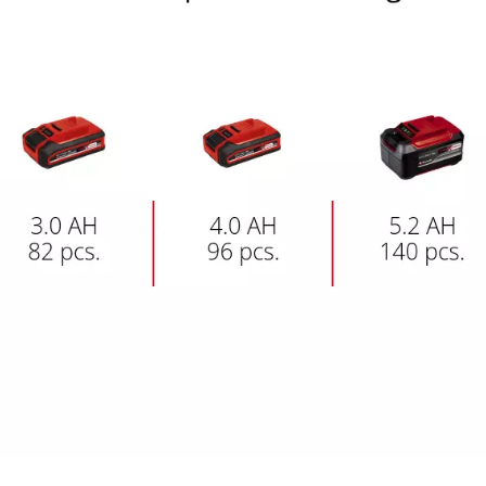
to the list of technologies used.
Powered by
Usercentrics Consent
Management Platform