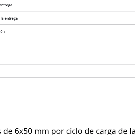
 entrega
 la entrega
ión
¡Necesitamos su consentimiento para
cargar el servicio Google Maps!
This content is not permitted to load due
to trackers that are not disclosed to the
visitor. The website owner needs to setup
the site with their CMP to add this content