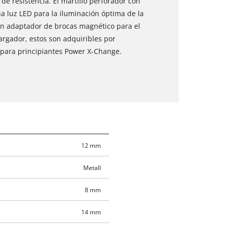
de resistencia. El martillo perforador con
a luz LED para la iluminación óptima de la
 un adaptador de brocas magnético para el
 cargador, estos son adquiribles por
 para principiantes Power X-Change.
12 mm
Metall
8 mm
14 mm