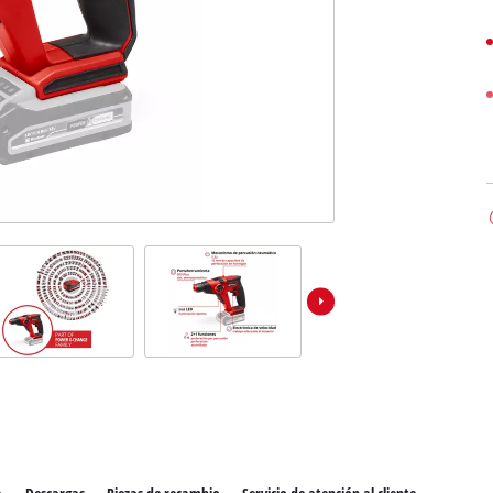
los productos Power X-Change
Sierras de mesa
ientas Power X-Change
Compresores
ientas de jardín Power X-Change
Esmeriles de banco
Otras máquinas
Aspiradores de materiales húmedos / secos
Aspiradores de ceniza
Partidores devehiculos
Máquinas pulidoras
Cargadores de baterías
Llave de impacto