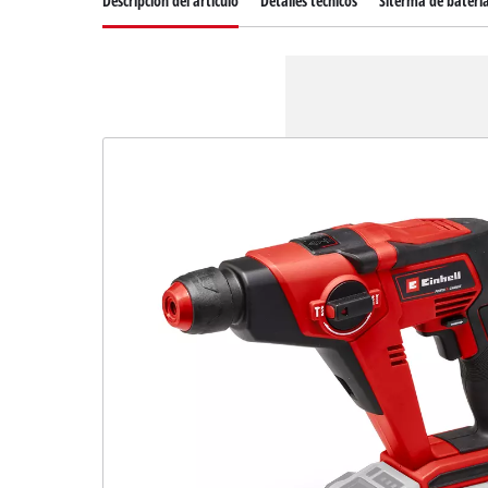
Descripcion del articulo
Detalles técnicos
Siterma de bateri