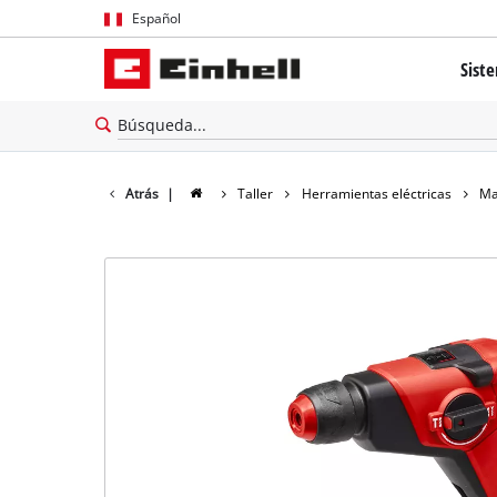
Español
Español
Sist
English
El sis
Tecnol
Atrás
|
Taller
Herramientas eléctricas
Ma
Brushl
Batería
cerca 
Todos 
Herram
Herram