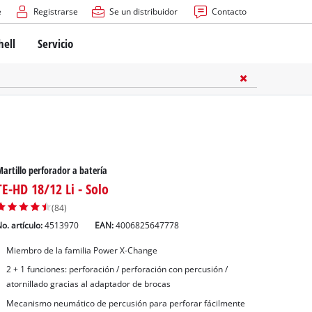
e
Registrarse
Se un distribuidor
Contacto
hell
Servicio
artillo perforador a batería
TE-HD 18/12 Li - Solo
(84)
o. artículo:
4513970
EAN:
4006825647778
Miembro de la familia Power X-Change
2 + 1 funciones: perforación / perforación con percusión /
atornillado gracias al adaptador de brocas
Mecanismo neumático de percusión para perforar fácilmente