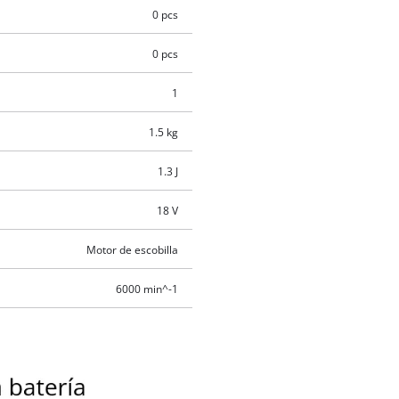
0 pcs
0 pcs
1
1.5 kg
1.3 J
18 V
Motor de escobilla
6000 min^-1